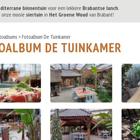
diterrane binnentuin
voor een lekkere
Brabantse lunch
.
n onze mooie
siertuin
in
Het Groene Woud
van Brabant!
toalbums
>
Fotoalbum De Tuinkamer
OALBUM DE TUINKAMER