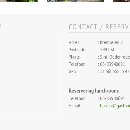
E
CONTACT / RESER
Adres
:
Kremselen 2
Postcode
:
5492 SJ
Plaats
:
Sint-Oedenrode
Telefoon
:
06-83940691
GPS
:
51.560558, 5.4
Reservering lunchroom:
Telefoon
:
06-83940691
E-mail
:
horeca@gasthui