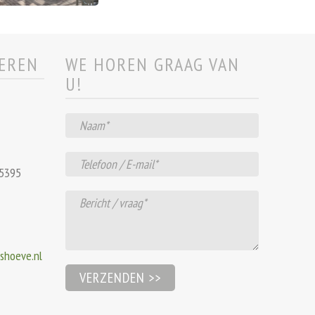
VEREN
WE HOREN GRAAG VAN
U!
Gelieve dit veld leeg te laten.
25395
shoeve.nl