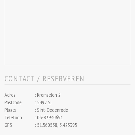
CONTACT / RESERVEREN
Adres
:
Kremselen 2
Postcode
:
5492 SJ
Plaats
:
Sint-Oedenrode
Telefoon
:
06-83940691
GPS
:
51.560558, 5.425395