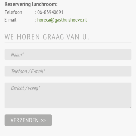
Reservering lunchroom:
Telefoon
:
06-83940691
E-mail
:
horeca@gasthuishoeve.nl
WE HOREN GRAAG VAN U!
Gelieve dit veld leeg te laten.